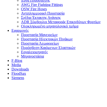
Έργα Πυρόσβεσης
AWG Fire Fighting Fittings
OSW Fire Hoses
Αντιπλημμυρική Προστασία
Σχέδια Έκτακτης Ανάγκης
ADR Σύμβουλοι Μεταφοράς Επικινδύνων Φορτίων
Ολοκληρωμένο μηχανολογικό τμήμα
Εφαρμογές
Προστασία Μαγειρείων
Προστασία Ηλεκτρικών Πινάκων
Προστασία Λεωφορείων
Πυρόσβεση Καιόμενων Ελαστικών
Εργαλειομηχανές
Μηχανοστάσια
F-Blog
Media
Downloads
FloodSax
Siemens