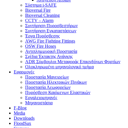
Σύστημα i-SAFE
Bioversal Fire
Bioversal Cleaning
CCTV – Alarm
Συντήρηση Πυροσβεστήρων
Συντήρηση Εγκαταστάσεων
Έργα Πυρόσβεσης
AWG Fire Fighting Fittings
OSW Fire Hoses
Αντιπλημμυρική Προστασία
Σχέδια Έκτακτης Ανάγκης
ADR Σύμβουλοι Μεταφοράς Επικινδύνων Φορτίων
Ολοκληρωμένο μηχανολογικό τμήμα
Εφαρμογές
Προστασία Μαγειρείων
Προστασία Ηλεκτρικών Πινάκων
Προστασία Λεωφορείων
Πυρόσβεση Καιόμενων Ελαστικών
Εργαλειομηχανές
Μηχανοστάσια
F-Blog
Media
Downloads
FloodSax