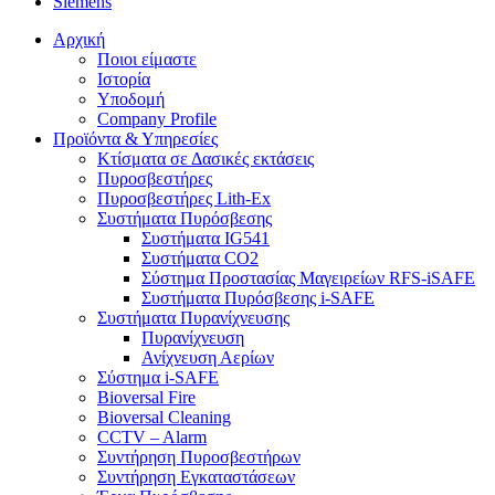
Siemens
Αρχική
Ποιοι είμαστε
Ιστορία
Υποδομή
Company Profile
Προϊόντα & Υπηρεσίες
Κτίσματα σε Δασικές εκτάσεις
Πυροσβεστήρες
Πυροσβεστήρες Lith-Ex
Συστήματα Πυρόσβεσης
Συστήματα IG541
Συστήματα CO2
Σύστημα Προστασίας Μαγειρείων RFS-iSAFE
Συστήματα Πυρόσβεσης i-SAFE
Συστήματα Πυρανίχνευσης
Πυρανίχνευση
Ανίχνευση Αερίων
Σύστημα i-SAFE
Bioversal Fire
Bioversal Cleaning
CCTV – Alarm
Συντήρηση Πυροσβεστήρων
Συντήρηση Εγκαταστάσεων