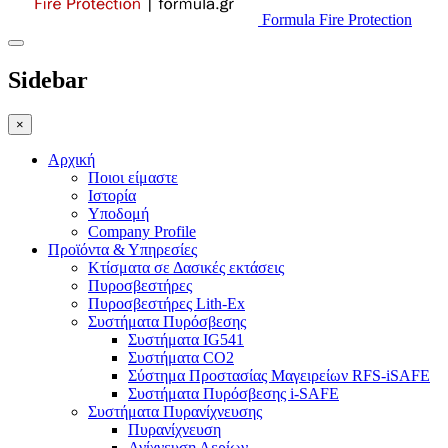
Formula Fire Protection
Sidebar
×
Αρχική
Ποιοι είμαστε
Ιστορία
Υποδομή
Company Profile
Προϊόντα & Υπηρεσίες
Κτίσματα σε Δασικές εκτάσεις
Πυροσβεστήρες
Πυροσβεστήρες Lith-Ex
Συστήματα Πυρόσβεσης
Συστήματα IG541
Συστήματα CO2
Σύστημα Προστασίας Μαγειρείων RFS-iSAFE
Συστήματα Πυρόσβεσης i-SAFE
Συστήματα Πυρανίχνευσης
Πυρανίχνευση
Ανίχνευση Αερίων