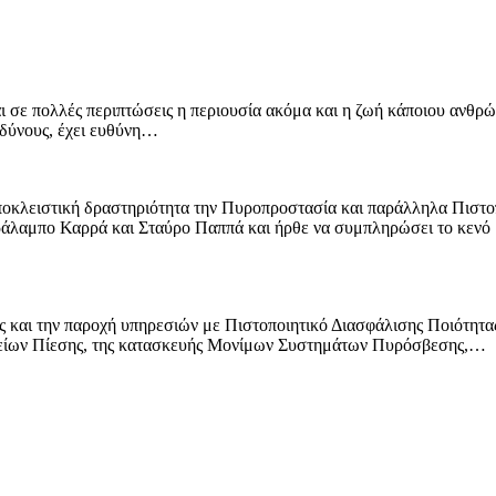
ι σε πολλές περιπτώσεις η περιουσία ακόμα και η ζωή κάποιου ανθρώπ
νδύνους, έχει ευθύνη…
οκλειστική δραστηριότητα την Πυροπροστασία και παράλληλα Πισ
αράλαμπο Καρρά και Σταύρο Παππά και ήρθε να συμπληρώσει το κενό
της και την παροχή υπηρεσιών με Πιστοποιητικό Διασφάλισης Ποιότητα
είων Πίεσης, της κατασκευής Μονίμων Συστημάτων Πυρόσβεσης,…
Προϊόντα - Υπηρεσίες - Εφαρμογές