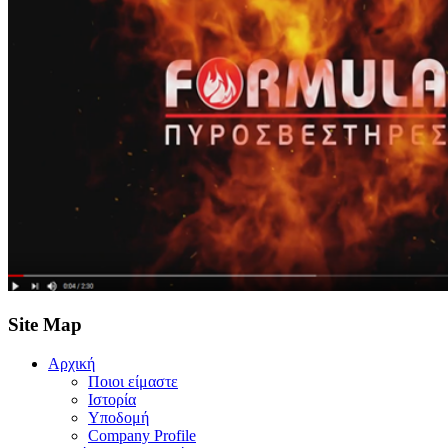
Site Map
Αρχική
Ποιοι είμαστε
Ιστορία
Υποδομή
Company Profile