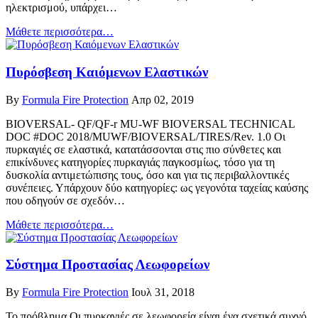
ηλεκτρισμού, υπάρχει…
Μάθετε περισσότερα…
Πυρόσβεση Καιόμενων Ελαστικών
By
Formula Fire Protection
Απρ 02, 2019
BIOVERSAL- QF/QF-r MU-WF BIOVERSAL TECHNICAL
DOC #DOC 2018/MUWF/BIOVERSAL/TIRES/Rev. 1.0 Οι
πυρκαγιές σε ελαστικά, κατατάσσονται στις πιο σύνθετες και
επικίνδυνες κατηγορίες πυρκαγιάς παγκοσμίως, τόσο για τη
δυσκολία αντιμετώπισης τους, όσο και για τις περιβαλλοντικές
συνέπειες. Υπάρχουν δύο κατηγορίες: ως γεγονότα ταχείας καύσης
που οδηγούν σε σχεδόν…
Μάθετε περισσότερα…
Σύστημα Προστασίας Λεωφορείων
By
Formula Fire Protection
Ιουλ 31, 2018
Το πρόβλημα Οι πυρκαγιές σε λεωφορεία είναι ένα σχετικά συχνό