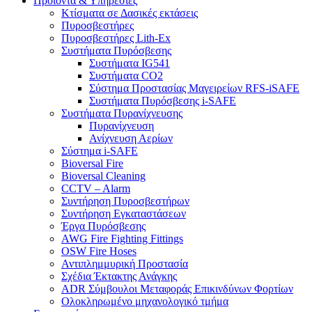
Προϊόντα & Υπηρεσίες
Κτίσματα σε Δασικές εκτάσεις
Πυροσβεστήρες
Πυροσβεστήρες Lith-Ex
Συστήματα Πυρόσβεσης
Συστήματα IG541
Συστήματα CO2
Σύστημα Προστασίας Μαγειρείων RFS-iSAFE
Συστήματα Πυρόσβεσης i-SAFE
Συστήματα Πυρανίχνευσης
Πυρανίχνευση
Ανίχνευση Αερίων
Σύστημα i-SAFE
Bioversal Fire
Bioversal Cleaning
CCTV – Alarm
Συντήρηση Πυροσβεστήρων
Συντήρηση Εγκαταστάσεων
Έργα Πυρόσβεσης
AWG Fire Fighting Fittings
OSW Fire Hoses
Αντιπλημμυρική Προστασία
Σχέδια Έκτακτης Ανάγκης
ADR Σύμβουλοι Μεταφοράς Επικινδύνων Φορτίων
Ολοκληρωμένο μηχανολογικό τμήμα