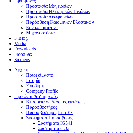
Εφαρμογές
Προστασία Μαγειρείων
Προστασία Ηλεκτρικών Πινάκων
Προστασία Λεωφορείων
Πυρόσβεση Καιόμενων Ελαστικών
Εργαλειομηχανές
Μηχανοστάσια
F-Blog
Media
Downloads
FloodSax
Siemens
Αρχική
Ποιοι είμαστε
Ιστορία
Υποδομή
Company Profile
Προϊόντα & Υπηρεσίες
Κτίσματα σε Δασικές εκτάσεις
Πυροσβεστήρες
Πυροσβεστήρες Lith-Ex
Συστήματα Πυρόσβεσης
Συστήματα IG541
Συστήματα CO2