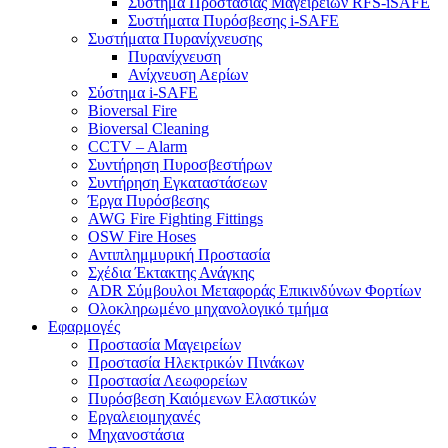
Σύστημα Προστασίας Μαγειρείων RFS-iSAFE
Συστήματα Πυρόσβεσης i-SAFE
Συστήματα Πυρανίχνευσης
Πυρανίχνευση
Ανίχνευση Αερίων
Σύστημα i-SAFE
Bioversal Fire
Bioversal Cleaning
CCTV – Alarm
Συντήρηση Πυροσβεστήρων
Συντήρηση Εγκαταστάσεων
Έργα Πυρόσβεσης
AWG Fire Fighting Fittings
OSW Fire Hoses
Αντιπλημμυρική Προστασία
Σχέδια Έκτακτης Ανάγκης
ADR Σύμβουλοι Μεταφοράς Επικινδύνων Φορτίων
Ολοκληρωμένο μηχανολογικό τμήμα
Εφαρμογές
Προστασία Μαγειρείων
Προστασία Ηλεκτρικών Πινάκων
Προστασία Λεωφορείων
Πυρόσβεση Καιόμενων Ελαστικών
Εργαλειομηχανές
Μηχανοστάσια