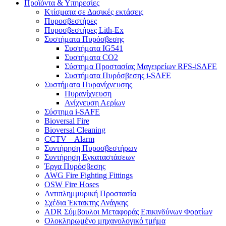
Προϊόντα & Υπηρεσίες
Κτίσματα σε Δασικές εκτάσεις
Πυροσβεστήρες
Πυροσβεστήρες Lith-Ex
Συστήματα Πυρόσβεσης
Συστήματα IG541
Συστήματα CO2
Σύστημα Προστασίας Μαγειρείων RFS-iSAFE
Συστήματα Πυρόσβεσης i-SAFE
Συστήματα Πυρανίχνευσης
Πυρανίχνευση
Ανίχνευση Αερίων
Σύστημα i-SAFE
Bioversal Fire
Bioversal Cleaning
CCTV – Alarm
Συντήρηση Πυροσβεστήρων
Συντήρηση Εγκαταστάσεων
Έργα Πυρόσβεσης
AWG Fire Fighting Fittings
OSW Fire Hoses
Αντιπλημμυρική Προστασία
Σχέδια Έκτακτης Ανάγκης
ADR Σύμβουλοι Μεταφοράς Επικινδύνων Φορτίων
Ολοκληρωμένο μηχανολογικό τμήμα