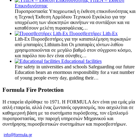
ΥΠΕΝ – Έκθεση
Επικινδυνότητας
Πυροπροστασία: Υποχρεωτική η έκθεση επικινδυνότητας και
η Τεχνική Έκθεση Αρμόδιου Τεχνικού Εγκύκλιο για την
υποχρέωση των ιδιοκτητών ακινήτων να συντάξουν και να
καταθέσουν μελέτη πυρασφάλειας…
Πυροσβεστήρες Lith-Ex
Lith-Ex Πυροσβεστήρες για την καταπολέμηση πυρκαγιών
από μπαταρίες Lithium-Ion Οι μπαταρίες ιόντων-λιθίου
χρησιμοποιούνται σε μεγάλο βαθμό στον σύγχρονο κόσμο,
και παρόλο που δεν είναι σύνηθες…
Educational facilities
Fire safety in universities and schools Safeguarding our future
Education bears an enormous responsibility for a vast number
of young people every day, guiding their…
Formula Fire Protection
Η εταιρεία ιδρύθηκε το 1971. Η FORMULA δεν είναι για εμάς μία
απλή εταιρεία, αλλά ένας ζωντανός οργανισμός, που ασχολείται σε
καθημερινή βάση με τα συστήματα πυρόσβεσης, τον εξοπλισμό
πυροπροστασίας, την παροχή υπηρεσιών Μηχανικού και
συντήρησης πυροσβεστικών συστημάτων και πυροσβεστήρων.
info@formula.gr