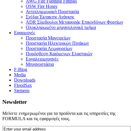
AWG Fire Fighting Fittings
OSW Fire Hoses
Αντιπλημμυρική Προστασία
Σχέδια Έκτακτης Ανάγκης
ADR Σύμβουλοι Μεταφοράς Επικινδύνων Φορτίων
Ολοκληρωμένο μηχανολογικό τμήμα
Εφαρμογές
Προστασία Μαγειρείων
Προστασία Ηλεκτρικών Πινάκων
Προστασία Λεωφορείων
Πυρόσβεση Καιόμενων Ελαστικών
Εργαλειομηχανές
Μηχανοστάσια
F-Blog
Media
Downloads
FloodSax
Siemens
Newsletter
Μείνετε ενημερωμένοι για τα προϊόντα και τις υπηρεσίες της
FORMULA και τις εφαρμογές τους.