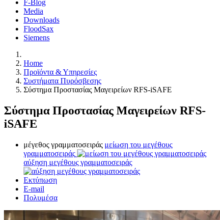
F-Blog
Media
Downloads
FloodSax
Siemens
Home
Προϊόντα & Υπηρεσίες
Συστήματα Πυρόσβεσης
Σύστημα Προστασίας Μαγειρείων RFS-iSAFE
Σύστημα Προστασίας Μαγειρείων RFS-
iSAFE
μέγεθος γραμματοσειράς
μείωση του μεγέθους
γραμματοσειράς
αύξηση μεγέθους γραμματοσειράς
Εκτύπωση
E-mail
Πολυμέσα