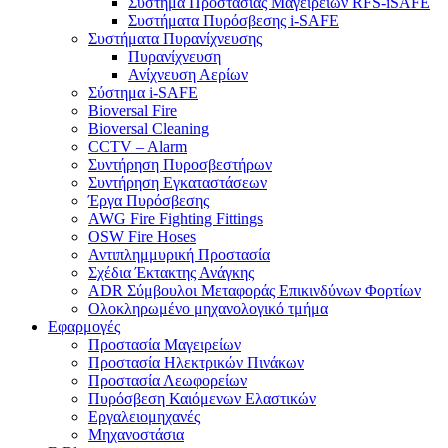
Σύστημα Προστασίας Μαγειρείων RFS-iSAFE
Συστήματα Πυρόσβεσης i-SAFE
Συστήματα Πυρανίχνευσης
Πυρανίχνευση
Ανίχνευση Αερίων
Σύστημα i-SAFE
Bioversal Fire
Bioversal Cleaning
CCTV – Alarm
Συντήρηση Πυροσβεστήρων
Συντήρηση Εγκαταστάσεων
Έργα Πυρόσβεσης
AWG Fire Fighting Fittings
OSW Fire Hoses
Αντιπλημμυρική Προστασία
Σχέδια Έκτακτης Ανάγκης
ADR Σύμβουλοι Μεταφοράς Επικινδύνων Φορτίων
Ολοκληρωμένο μηχανολογικό τμήμα
Εφαρμογές
Προστασία Μαγειρείων
Προστασία Ηλεκτρικών Πινάκων
Προστασία Λεωφορείων
Πυρόσβεση Καιόμενων Ελαστικών
Εργαλειομηχανές
Μηχανοστάσια