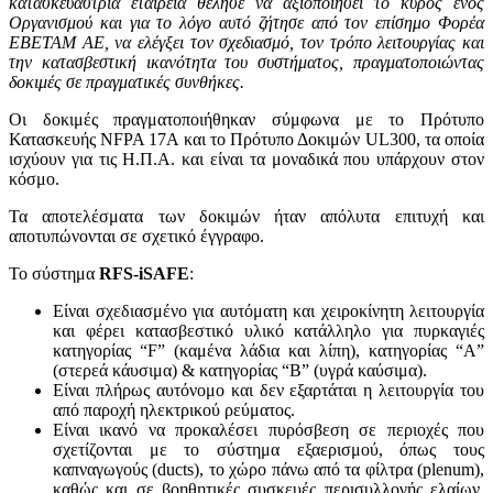
κατασκευάστρια εταιρεία θέλησε να αξιοποιήσει το κύρος ενός
Οργανισμού και για το λόγο αυτό ζήτησε από τον επίσημο Φορέα
ΕΒΕΤΑΜ ΑΕ, να ελέγξει τον σχεδιασμό, τον τρόπο λειτουργίας και
την κατασβεστική ικανότητα του συστήματος, πραγματοποιώντας
δοκιμές σε πραγματικές συνθήκες.
Οι δοκιμές πραγματοποιήθηκαν σύμφωνα με το Πρότυπο
Κατασκευής NFPA 17A και το Πρότυπο Δοκιμών UL300, τα οποία
ισχύουν για τις Η.Π.Α. και είναι τα μοναδικά που υπάρχουν στον
κόσμο.
Τα αποτελέσματα των δοκιμών ήταν απόλυτα επιτυχή και
αποτυπώνονται σε σχετικό έγγραφο.
Το σύστημα
RFS
-
iSAFE
:
Είναι σχεδιασμένο για αυτόματη και χειροκίνητη λειτουργία
και φέρει κατασβεστικό υλικό κατάλληλο για πυρκαγιές
κατηγορίας “F” (καμένα λάδια και λίπη), κατηγορίας “A”
(στερεά κάυσιμα) & κατηγορίας “B” (υγρά καύσιμα).
Είναι πλήρως αυτόνομο και δεν εξαρτάται η λειτουργία του
από παροχή ηλεκτρικού ρεύματος.
Είναι ικανό να προκαλέσει πυρόσβεση σε περιοχές που
σχετίζονται με το σύστημα εξαερισμού, όπως τους
καπναγωγούς (ducts), το χώρο πάνω από τα φίλτρα (plenum),
καθώς και σε βοηθητικές συσκευές περισυλλογής ελαίων.