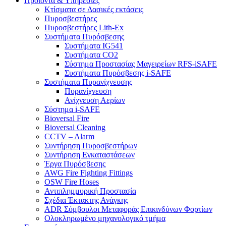
Προϊόντα & Υπηρεσίες
Κτίσματα σε Δασικές εκτάσεις
Πυροσβεστήρες
Πυροσβεστήρες Lith-Ex
Συστήματα Πυρόσβεσης
Συστήματα IG541
Συστήματα CO2
Σύστημα Προστασίας Μαγειρείων RFS-iSAFE
Συστήματα Πυρόσβεσης i-SAFE
Συστήματα Πυρανίχνευσης
Πυρανίχνευση
Ανίχνευση Αερίων
Σύστημα i-SAFE
Bioversal Fire
Bioversal Cleaning
CCTV – Alarm
Συντήρηση Πυροσβεστήρων
Συντήρηση Εγκαταστάσεων
Έργα Πυρόσβεσης
AWG Fire Fighting Fittings
OSW Fire Hoses
Αντιπλημμυρική Προστασία
Σχέδια Έκτακτης Ανάγκης
ADR Σύμβουλοι Μεταφοράς Επικινδύνων Φορτίων
Ολοκληρωμένο μηχανολογικό τμήμα