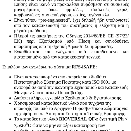
Επίσης είναι ικανό να προκαλέσει πυρόσβεση σε συσκευές
μαγειρέματος, όπως φριτέζες, συσκευές γκριλ,
καρβουνιέρες, συσκευή γύρου, εστίες, τηγάνια κλπ.
Είναι τύπου “pre-engineered”, έχει δηλαδή ήδη υπολογιστεί
από τον κατασκευαστή του συστήματος η ελάχιστη και η
μέγιστη απόδοση.
Πληροί τις απαιτήσεις της Οδηγίας 2014/68/ΕΕ CE (97/23/
ΕΚ) περί Εξοπλισμού υπό Πίεση και συνοδεύεται
απαραιτήτως από τη σχετική Δήλωση Συμμόρφωσης.
Εγκαθίσταται και ελέγχεται από εκπαιδευμένο και
πιστοποιημένο από τον κατασκευαστή τεχνικό.
Επιπλέον των ανωτέρω, το σύστημα
RFS
-
iSAFE
:
Eίναι κατασκευασμένο από εταιρεία που διαθέτει
Πιστοποιημένο Σύστημα Ποιότητας κατά ISO 9001 με
αναφορά σε αυτό την ικανότητα Σχεδιασμού και Κατασκευής
Μονίμων Συστημάτων Πυρόσβεσης.
Διαθέτει πλήρες εγχειρίδιο Σχεδιασμού & Εγκατάστασης.
Χρησιμοποιεί κατασβεστικό υλικό που τυγχάνει της
αποδοχής του από το Αρχηγείο Πυροσβεστικού Σώματος για
τη χρήση του σε Αυτόματα Συστήματα Τοπικής Εφαρμογής.
Το κατασβεστικό υλικό
BIOVERSAL
QF
-
r
έχει τιμή
Ph
<
0
7,5/20
C
ώστε να μην επιφέρει καταστροφή των
ανοξείδωτων επιφανειών, αλλά και να είναι ασφαλές για τα