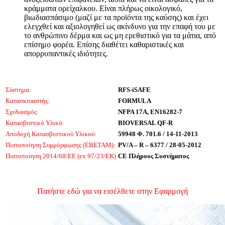
κράμματα ορείχαλκου. Είναι πλήρως οικολογικό,
βιωδιασπάσιμο (μαζί με τα προϊόντα της καύσης) και έχει
ελεγχθεί και αξιολογηθεί ως ακίνδυνο για την επαφή του με
το ανθρώπινο δέρμα και ως μη ερεθιστικό για τα μάτια, από
επίσημο φορέα. Επίσης διαθέτει καθαριστικές και
απορρυπαντικές ιδιότητες.
Σύστημα:
RFS-iSAFE
Κατασκευαστής:
FORMULA
Σχεδιασμός:
NFPA 17A, EN16282-7
Κατασβεστικό Υλικό:
BIOVERSAL QF-R
Αποδοχή Κατασβεστικού Υλικού:
59948 Φ. 701.6 / 14-11-2013
Πιστοποίηση Συμμόρφωσης (ΕΒΕΤΑΜ):
PV/A – R – 6377 / 28-05-2012
Πιστοποίηση 2014/68/EE (ex 97/23/ΕΚ)
CE Πλήρους Συστήματος
Πατήστε εδώ για να εισέλθετε στην Εφαρμογή