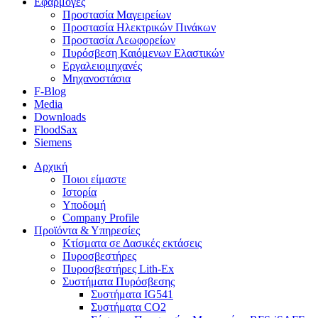
Εφαρμογές
Προστασία Μαγειρείων
Προστασία Ηλεκτρικών Πινάκων
Προστασία Λεωφορείων
Πυρόσβεση Καιόμενων Ελαστικών
Εργαλειομηχανές
Μηχανοστάσια
F-Blog
Media
Downloads
FloodSax
Siemens
Αρχική
Ποιοι είμαστε
Ιστορία
Υποδομή
Company Profile
Προϊόντα & Υπηρεσίες
Κτίσματα σε Δασικές εκτάσεις
Πυροσβεστήρες
Πυροσβεστήρες Lith-Ex
Συστήματα Πυρόσβεσης
Συστήματα IG541
Συστήματα CO2