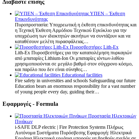
Διαβάστε επίσης
ΥΠΕΝ – Έκθεση
Επικινδυνότητας
Πυροπροστασία: Υποχρεωτική η έκθεση επικινδυνότητας και
η Τεχνική Έκθεση Αρμόδιου Τεχνικού Εγκύκλιο για την
υποχρέωση των ιδιοκτητών ακινήτων να συντάξουν και να
καταθέσουν μελέτη πυρασφάλειας…
Πυροσβεστήρες Lith-Ex
Lith-Ex Πυροσβεστήρες για την καταπολέμηση πυρκαγιών
από μπαταρίες Lithium-Ion Οι μπαταρίες ιόντων-λιθίου
χρησιμοποιούνται σε μεγάλο βαθμό στον σύγχρονο κόσμο,
και παρόλο που δεν είναι σύνηθες…
Educational facilities
Fire safety in universities and schools Safeguarding our future
Education bears an enormous responsibility for a vast number
of young people every day, guiding their…
Εφαρμογές - Formula
Προστασία Ηλεκτρικών
Πινάκων
i-SAFE DLP electric | Fire Protection Systems Πλήρως
Αυτόνομα Συστήματα Πυρόσβεσης Εφαρμογή: Ηλεκτρικά
Ερμάρια Ηλεκτρικά ερμάρια μπορούν να βρεθούν σχεδόν σε