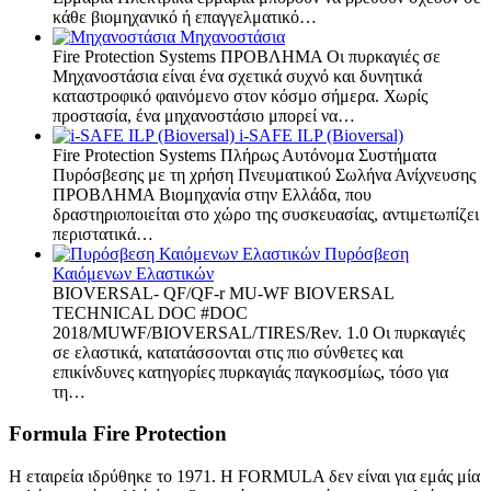
κάθε βιομηχανικό ή επαγγελματικό…
Μηχανοστάσια
Fire Protection Systems ΠΡΟΒΛΗΜΑ Οι πυρκαγιές σε
Μηχανοστάσια είναι ένα σχετικά συχνό και δυνητικά
καταστροφικό φαινόμενο στον κόσμο σήμερα. Χωρίς
προστασία, ένα μηχανοστάσιο μπορεί να…
i-SAFE ILP (Bioversal)
Fire Protection Systems Πλήρως Αυτόνομα Συστήματα
Πυρόσβεσης με τη χρήση Πνευματικού Σωλήνα Ανίχνευσης
ΠΡΟΒΛΗΜΑ Βιομηχανία στην Ελλάδα, που
δραστηριοποιείται στο χώρο της συσκευασίας, αντιμετωπίζει
περιστατικά…
Πυρόσβεση
Καιόμενων Ελαστικών
BIOVERSAL- QF/QF-r MU-WF BIOVERSAL
TECHNICAL DOC #DOC
2018/MUWF/BIOVERSAL/TIRES/Rev. 1.0 Οι πυρκαγιές
σε ελαστικά, κατατάσσονται στις πιο σύνθετες και
επικίνδυνες κατηγορίες πυρκαγιάς παγκοσμίως, τόσο για
τη…
Formula Fire Protection
Η εταιρεία ιδρύθηκε το 1971. Η FORMULA δεν είναι για εμάς μία