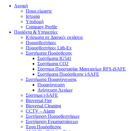
Αρχική
Ποιοι είμαστε
Ιστορία
Υποδομή
Company Profile
Προϊόντα & Υπηρεσίες
Κτίσματα σε Δασικές εκτάσεις
Πυροσβεστήρες
Πυροσβεστήρες Lith-Ex
Συστήματα Πυρόσβεσης
Συστήματα IG541
Συστήματα CO2
Σύστημα Προστασίας Μαγειρείων RFS-iSAFE
Συστήματα Πυρόσβεσης i-SAFE
Συστήματα Πυρανίχνευσης
Πυρανίχνευση
Ανίχνευση Αερίων
Σύστημα i-SAFE
Bioversal Fire
Bioversal Cleaning
CCTV – Alarm
Συντήρηση Πυροσβεστήρων
Συντήρηση Εγκαταστάσεων
Έργα Πυρόσβεσης