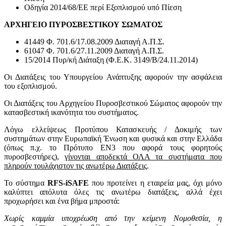
Οδηγία 2014/68/EE περί Εξοπλισμού υπό Πίεση
ΑΡΧΗΓΕΙΟ ΠΥΡΟΣΒΕΣΤΙΚΟΥ ΣΩΜΑΤΟΣ
41449 Φ. 701.6/17.08.2009 Διαταγή Α.Π.Σ.
61047 Φ. 701.6/27.11.2009 Διαταγή Α.Π.Σ.
15/2014 Πυρ/κή Διάταξη (Φ.Ε.Κ. 3149/Β/24.11.2014)
Οι Διατάξεις του Υπουργείου Ανάπτυξης αφορούν την ασφάλεια
του εξοπλισμού.
Οι Διατάξεις του Αρχηγείου Πυροσβεστικού Σώματος αφορούν την
κατασβεστική ικανότητα του συστήματος.
Λόγω ελλείψεως Προτύπου Κατασκευής / Δοκιμής των
συστημάτων στην Ευρωπαϊκή Ένωση και φυσικά και στην Ελλάδα
(όπως π.χ. το Πρότυπο ΕΝ3 που αφορά τους φορητούς
πυροσβεστήρες),
γίνονται αποδεκτά ΟΛΑ τα συστήματα που
πληρούν τουλάχιστον τις ανωτέρω Διατάξεις
.
Το σύστημα
RFS
-
iSAFE
που προτείνει η εταιρεία μας, όχι μόνο
καλύπτει απόλυτα όλες τις ανωτέρω διατάξεις, αλλά έχει
προχωρήσει και ένα βήμα μπροστά:
Χωρίς καμμία υποχρέωση από την κείμενη Νομοθεσία, η